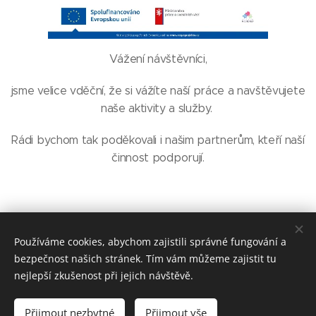
Vážení návštěvníci,
jsme velice vděční, že si vážíte naší práce a navštěvujete
naše aktivity a služby.
Rádi bychom tak poděkovali i našim partnerům, kteří naší
činnost podporují.
Používáme cookies, abychom zajistili správné fungování a
bezpečnost našich stránek. Tím vám můžeme zajistit tu
nejlepší zkušenost při jejich návštěvě.
Přijmout nezbytné
Přijmout vše